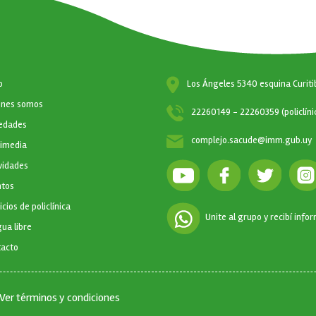
CIÓN PRINCIPAL
o
Los Ángeles 5340 esquina Curiti
enes somos
22260149 - 22260359 (policlíni
edades
complejo.sacude@imm.gub.uy
timedia
vidades
ntos
icios de policlínica
Unite al grupo y recibí info
ua libre
tacto
Ver términos y condiciones