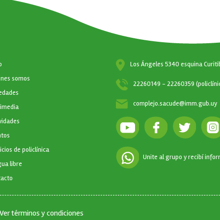
CIÓN PRINCIPAL
o
Los Ángeles 5340 esquina Curiti
enes somos
22260149 - 22260359 (policlíni
edades
complejo.sacude@imm.gub.uy
timedia
vidades
ntos
icios de policlínica
Unite al grupo y recibí info
ua libre
tacto
Ver términos y condiciones