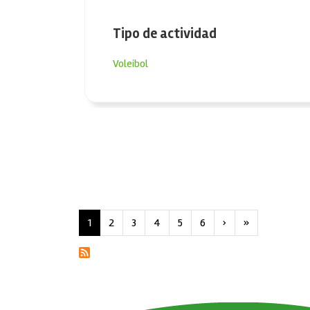
Tipo de actividad
Voleibol
Paginación
Siguiente página
Última página
1
2
3
4
5
6
›
»