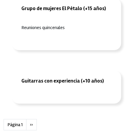
Grupo de mujeres El Pétalo (+15 años)
Reuniones quincenales
Guitarras con experiencia (+10 años)
Paginación
Siguiente página
Página 1
››