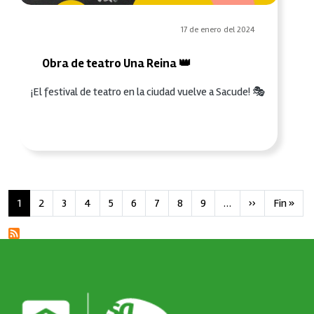
17 de enero del 2024
Obra de teatro Una Reina 👑
¡El festival de teatro en la ciudad vuelve a Sacude! 🎭
Paginación
Siguiente pá
Últi
1
2
3
4
5
6
7
8
9
…
››
Fin »