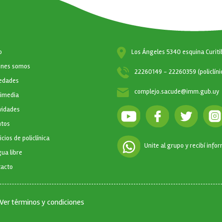
CIÓN PRINCIPAL
o
Los Ángeles 5340 esquina Curiti
enes somos
22260149 - 22260359 (policlíni
edades
complejo.sacude@imm.gub.uy
timedia
vidades
ntos
icios de policlínica
Unite al grupo y recibí info
ua libre
tacto
Ver términos y condiciones