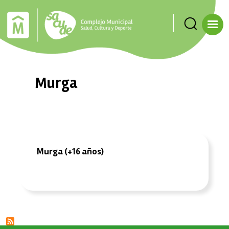
Pasar al contenido principal
Murga
Murga (+16 años)