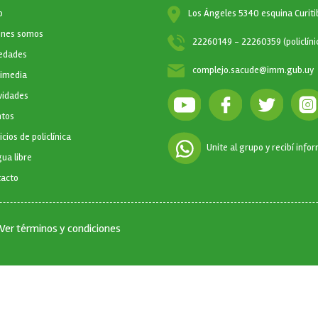
CIÓN PRINCIPAL
o
Los Ángeles 5340 esquina Curiti
enes somos
22260149 - 22260359 (policlíni
edades
complejo.sacude@imm.gub.uy
timedia
vidades
ntos
icios de policlínica
Unite al grupo y recibí info
ua libre
tacto
Ver términos y condiciones