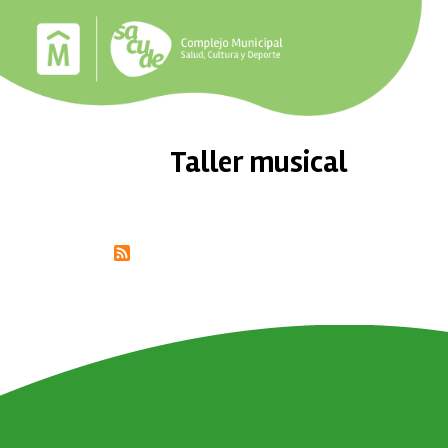
Pasar al contenido principal
Taller musical