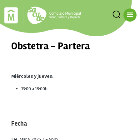
Pasar al contenido principal
Obstetra - Partera
Miércoles y jueves:
13:00 a 18:00h
Fecha
Jue, Mar 6 2025, 1
-
6pm