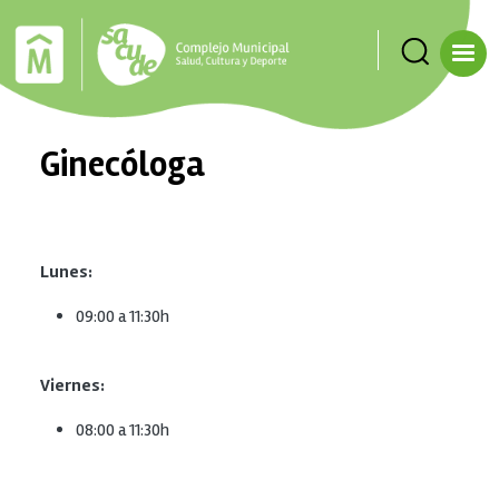
Pasar al contenido principal
Ginecóloga
Lunes:
09:00 a 11:30h
Viernes:
08:00 a 11:30h