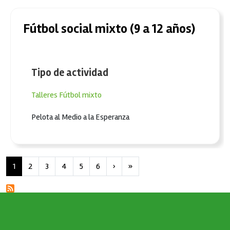
Fútbol social mixto (9 a 12 años)
Tipo de actividad
Talleres
Fútbol mixto
Pelota al Medio a la Esperanza
Paginación
Siguiente página
Última página
1
2
3
4
5
6
›
»